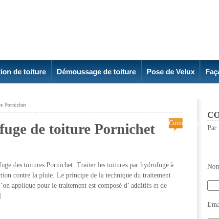
ion de toiture
Démoussage de toiture
Pose de Velux
Faç
re Pornichet
CO
Commentaires
fuge de toiture Pornichet
Par 
fermés
sur
Traitement
hydrofuge
uge des toitures Pornichet Traiter les toitures par hydrofuge à
Nom
de
tion contre la pluie. Le principe de la technique du traitement
toiture
’on applique pour le traitement est composé d’ additifs et de
Pornichet
]
Emai