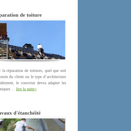
aration de toiture
 la réparation de toitures, quel que soit
esoin du client ou le type d’architecture
âtiment, le couvreur devra adapter les
niques ...
lire la suite>
avaux d'étanchéité