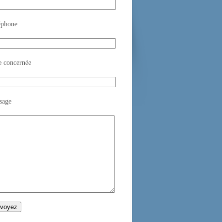
éphone
e concernée
sage