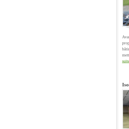
Ava
pro
bât
met
suit
Iso