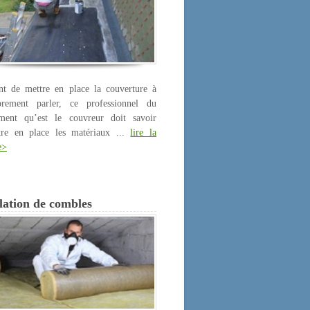
nt de mettre en place la couverture à
prement parler, ce professionnel du
iment qu’est le couvreur doit savoir
tre en place les matériaux ...
lire la
e>
lation de combles