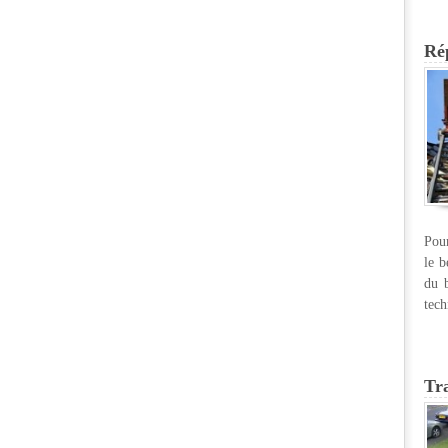
Rép
Pour
le b
du b
tech
Tr