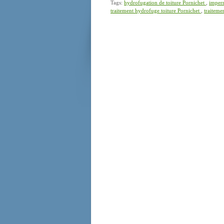
Tags:
hydrofugation de toiture Pornichet
,
imperm
traitement hydrofuge toiture Pornichet
,
traiteme