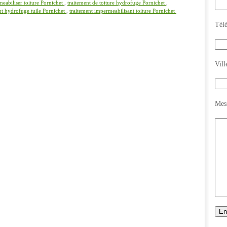
eabiliser toiture Pornichet
,
traitement de toiture hydrofuge Pornichet
,
nt hydrofuge tuile Pornichet
,
traitement impermeabilisant toiture Pornichet
Tél
Vill
Mes