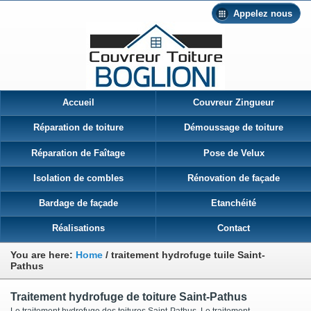
Appelez nous
Accueil
Couvreur Zingueur
Réparation de toiture
Démoussage de toiture
Réparation de Faîtage
Pose de Velux
Isolation de combles
Rénovation de façade
Bardage de façade
Etanchéité
Réalisations
Contact
You are here:
Home
/
traitement hydrofuge tuile Saint-
Pathus
Traitement hydrofuge de toiture Saint-Pathus
Le traitement hydrofuge des toitures Saint-Pathus Le traitement