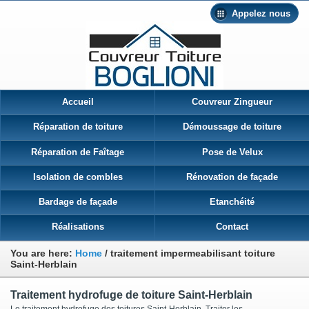
Appelez nous
Accueil
Couvreur Zingueur
Réparation de toiture
Démoussage de toiture
Réparation de Faîtage
Pose de Velux
Isolation de combles
Rénovation de façade
Bardage de façade
Etanchéité
Réalisations
Contact
You are here:
Home
/
traitement impermeabilisant toiture
Saint-Herblain
Traitement hydrofuge de toiture Saint-Herblain
Le traitement hydrofuge des toitures Saint-Herblain Traiter les