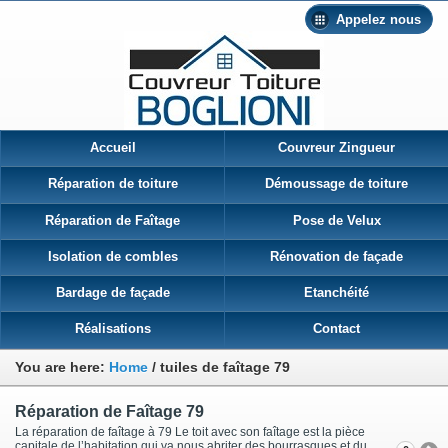
Appelez nous
Accueil
Couvreur Zingueur
Réparation de toiture
Démoussage de toiture
Réparation de Faîtage
Pose de Velux
Isolation de combles
Rénovation de façade
Bardage de façade
Etanchéité
Réalisations
Contact
You are here:
Home
/
tuiles de faîtage 79
Réparation de Faîtage 79
La réparation de faîtage à 79 Le toit avec son faîtage est la pièce
capitale de l’habitation qui va nous abriter des bourrasques et du