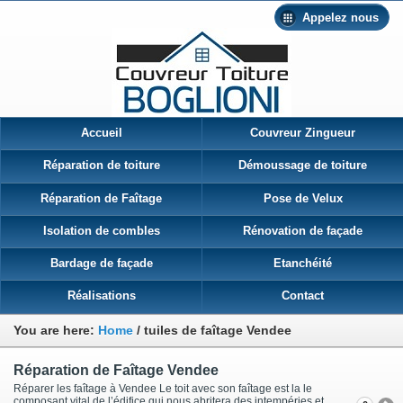
Appelez nous
Accueil
Couvreur Zingueur
Réparation de toiture
Démoussage de toiture
Réparation de Faîtage
Pose de Velux
Isolation de combles
Rénovation de façade
Bardage de façade
Etanchéité
Réalisations
Contact
You are here:
Home
/
tuiles de faîtage Vendee
Réparation de Faîtage Vendee
Réparer les faîtage à Vendee Le toit avec son faîtage est la le
composant vital de l’édifice qui nous abritera des intempéries et