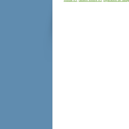
ventilé 85
,
faitière toiture 85
,
réparation de faîta