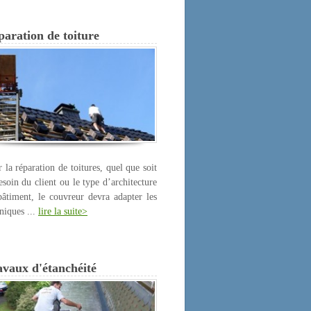
aration de toiture
 la réparation de toitures, quel que soit
esoin du client ou le type d’architecture
âtiment, le couvreur devra adapter les
niques ...
lire la suite>
avaux d'étanchéité