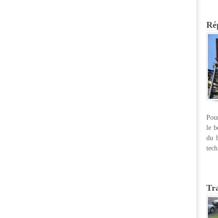
Rép
Pour
le b
du b
tech
Tr