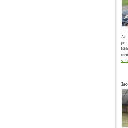
Ava
pro
bât
met
suit
Iso