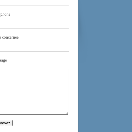
éphone
e concernée
sage