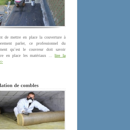
nt de mettre en place la couverture à
prement parler, ce professionnel du
iment qu’est le couvreur doit savoir
tre en place les matériaux ...
lire la
e>
lation de combles