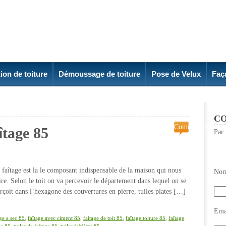
ion de toiture
Démoussage de toiture
Pose de Velux
Faç
CO
Commentaires
îtage 85
Par 
fermés
sur
Réparation
de
n faîtage est la le composant indispensable de la maison qui nous
Nom
Faîtage
ire. Selon le toit on va percevoir le département dans lequel on se
85
rçoit dans l’hexagone des couvertures en pierre, tuiles plates […]
Emai
age a sec 85
,
faîtage avec ciment 85
,
faitage de toit 85
,
faîtage toiture 85
,
faîtage