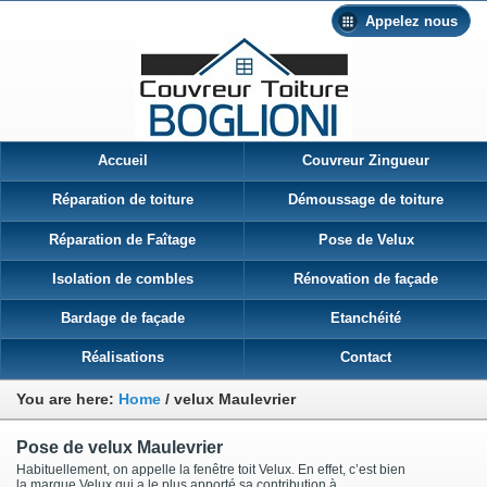
Appelez nous
Accueil
Couvreur Zingueur
Réparation de toiture
Démoussage de toiture
Réparation de Faîtage
Pose de Velux
Isolation de combles
Rénovation de façade
Bardage de façade
Etanchéité
Réalisations
Contact
You are here:
Home
/
velux Maulevrier
Pose de velux Maulevrier
Habituellement, on appelle la fenêtre toit Velux. En effet, c’est bien
la marque Velux qui a le plus apporté sa contribution à