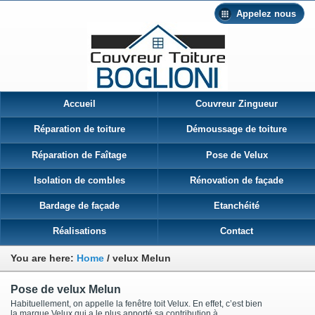
Appelez nous
Accueil
Couvreur Zingueur
Réparation de toiture
Démoussage de toiture
Réparation de Faîtage
Pose de Velux
Isolation de combles
Rénovation de façade
Bardage de façade
Etanchéité
Réalisations
Contact
You are here:
Home
/
velux Melun
Pose de velux Melun
Habituellement, on appelle la fenêtre toit Velux. En effet, c’est bien
la marque Velux qui a le plus apporté sa contribution à