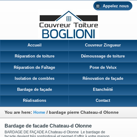
Appelez nous
Accueil
Couvreur Zingueur
Réparation de toiture
Démoussage de toiture
Réparation de Faîtage
Pose de Velux
Isolation de combles
Rénovation de façade
Bardage de façade
Etanchéité
Réalisations
Contact
You are here:
Home
/
bardage pierre Chateau-d Olonne
Bardage de facade Chateau-d Olonne
BARDAGE DE FAÇADE A Chateau-d Olonne Le bardage de
façade devient très sophistiqué et permet d’offrir à votre maison