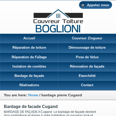
Appelez nous
Accueil
Couvreur Zingueur
Réparation de toiture
Démoussage de toiture
Réparation de Faîtage
Pose de Velux
Isolation de combles
Rénovation de façade
Bardage de façade
Etanchéité
Réalisations
Contact
You are here:
Home
/
bardage pierre Cugand
Bardage de facade Cugand
BARDAGE DE FAÇADE A Cugand Le bardage de façade devient
plus sophistiqué et donne à votre habitation un nouveau look et